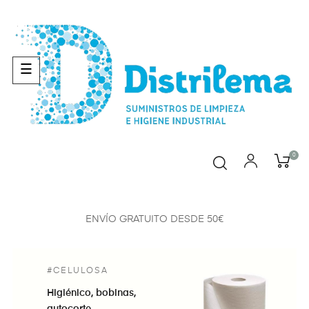
Navegación
Navegación
☰
☰
de
de
palanca
palanca
0
ENVÍO GRATUITO DESDE 50€
#CELULOSA
Higiénico, bobinas,
autocorte..