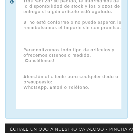
Tras realizar su pedido, le informamos de
la disponibilidad de stock y los plazos de
entrega si algún artículo está agotado.
Si no está conforme o no puede esperar, le
reembolsamos el importe sin compromiso.
Personalizamos todo tipo de artículos y
ofrecemos diseños a medida.
¡Consúltenos!
Atención al cliente para cualquier duda o
presupuesto:
WhatsApp, Email o Teléfono.
ÉCHALE UN OJO A NUESTRO CATALOGO - PINCHA A