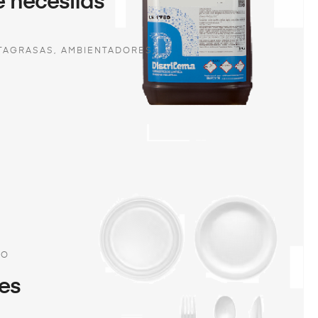
e necesitas
TAGRASAS, AMBIENTADORES,,
CO
es