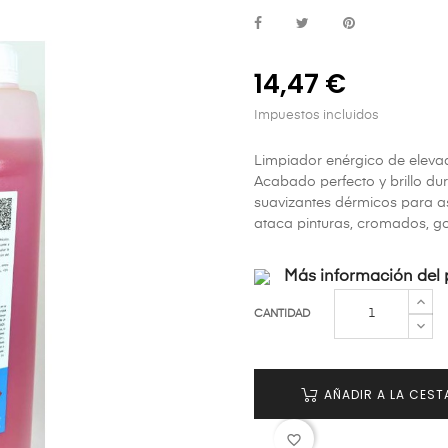
14,47 €
Impuestos incluidos
Limpiador enérgico de eleva
Acabado perfecto y brillo dur
suavizantes dérmicos para as
ataca pinturas, cromados, g
Más información del 
CANTIDAD
AÑADIR A LA CEST
favorite_border