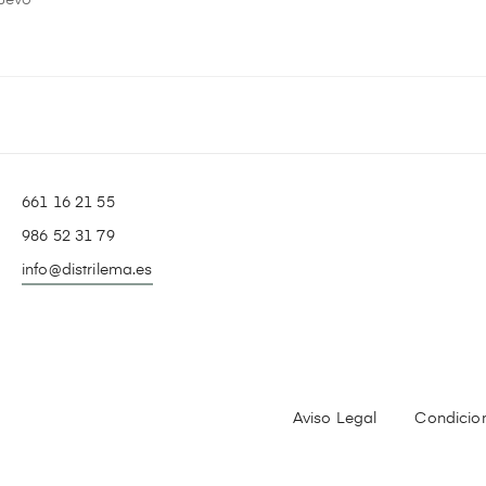
uevo
661 16 21 55
986 52 31 79
info@distrilema.es
Aviso Legal
Condicio