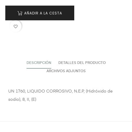
AÑADIR A LA CESTA
favorite_border
DESCRIPCIÓN
DETALLES DEL PRODUCTO
ARCHIVOS ADJUNTOS
UN 1760, LIQUIDO CORROSIVO, N.E.P, (Hidróxido de
sodio), 8, II, (E)